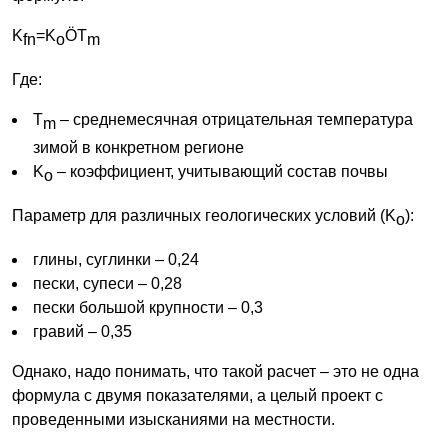
K
=K
ÖT
fn
o
m
Где:
T
– среднемесячная отрицательная температура
m
зимой в конкретном регионе
K
– коэффициент, учитывающий состав почвы
o
Параметр для различных геологических условий (K
):
o
глины, суглинки – 0,24
пески, супеси – 0,28
пески большой крупности – 0,3
гравий – 0,35
Однако, надо понимать, что такой расчет – это не одна
формула с двумя показателями, а целый проект с
проведенными изысканиями на местности.