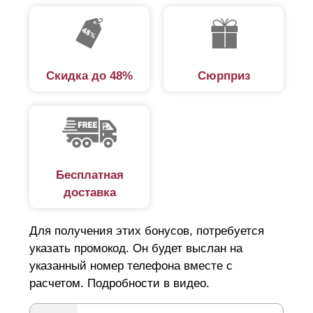
долговечностью, а в сравнении с заборами из
профнастила или сетки-рабицы придают участку более
эстетичный вид. Установка забора не требует
привлечения наемных специалистов и строительства
Скидка до 48%
Сюрприз
дополнительных конструкций. Декоративные панели
предназначены для самостоятельной сборки и
монтируются на любые столбы.
Панельные заборы для дачи
Бесплатная
доставка
Выбирая забор на дачу, следует обратить внимание на
ряд ключевых факторов. Основная функция забора —
Для получения этих бонусов, потребуется
защита от нежелательных посетителей, в том числе и
указать промокод. Он будет выслан на
животных, которые из любопытства могут испортить
указанный номер телефона вместе с
расчетом. Подробности в видео.
цветочную клумбу и зеленые насаждения. При этом
сплошной забор не выход, поскольку требуется