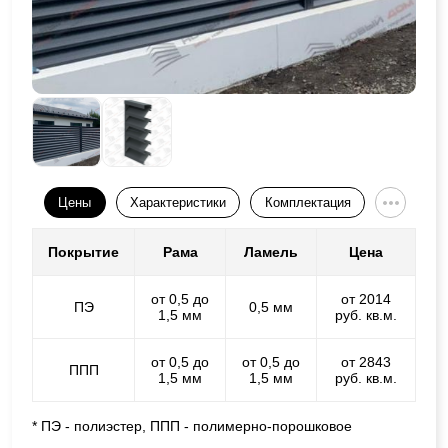
Цены
Характеристики
Комплектация
Покрытие
Рама
Ламель
Цена
от 0,5 до
от 2014
ПЭ
0,5 мм
1,5 мм
руб. кв.м.
от 0,5 до
от 0,5 до
от 2843
ППП
1,5 мм
1,5 мм
руб. кв.м.
* ПЭ - полиэстер, ППП - полимерно-порошковое