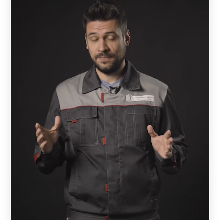
изготовлены в виде жалюзи. Визуально изделия
выглядят как сплошные, но обладают достаточной
проветриваемостью и отлично пропускают солнечные
лучи. Конструкция выполнена таким образом, что
снаружи участок практически не видно — прохожие
смогут увидеть лишь элементы кровли. При этом с
внешней стороны отлично просматривается улица и
всегда можно увидеть, кто пришел в гости, не открывая
калитки или ворот.
В основе конструкции — металлическая рама,
состоящая из горизонтальных и вертикальных
профилей. Пространство между профилями заполняют
ламели — горизонтальные металлические планки,
изготовленные в форме английской буквы Z. Ламели
могут быть расположены вплотную друг к другу или с