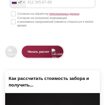
+7
обеспечить проветриваемость и попадание солнечных
лучей на участок с целью сохранения естественного
Согласен на обработку
персональных данных
Согласен на получение информации
микроклимата. Заборы с достаточной
и рекламных предложений (сможете отказаться в любое
светопрозрачностью можно поставить не только по
время)
фасаду участка, но и между соседями. Это создаст
единый стиль оформления участка по всему периметру
и обеспечит оптимальную циркуляцию потоков воздуха
Начать расчет
и солнечного света. Представленные в каталоге модели
отличаются по конструкции и функционалу, обеспечивая
решение разносторонних задач.
Как рассчитать стоимость забора и
Заборы-жалюзи
получить...
Модели: Забор «Стандарт», Забор «Оптима», Забор
«Премиум», Забор «Люкс» и Забор «Модерн»