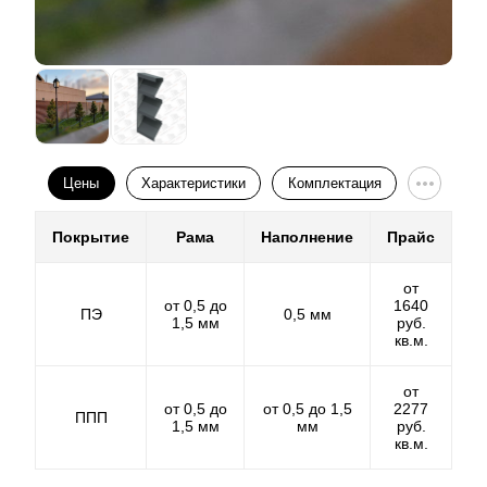
Еще один нюанс – выбор расцветок и фактур.
Разнообразие выбора есть только в том случае, если
толщина стального листа более 0.5 мм. В противном
случае выбор ограничивается двумя - тремя самыми
распространенными цветами.
Порошковое покрытие.
Цены
Характеристики
Комплектация
Порошковое покрытие на фоне
полиэстера
выглядит
Покрытие
Рама
Наполнение
Прайс
более выгодно. Оно обеспечивает богатство фактур
и цветовых решений и не ограничивает
от
производителя в выборе технологий для
от 0,5 до
1640
ПЭ
0,5 мм
изготовления готового забора. Порошковое покрытие
1,5 мм
руб.
обеспечивает долговечность готового изделия при
кв.м.
любых погодных условиях. Толщина такого покрытия
может быть разной, и составляет от 60 до 100
от
микрон. Чем толще слой декоративного покрытия,
от 0,5 до
от 0,5 до 1,5
2277
ППП
1,5 мм
мм
руб.
тем дороже обойдется забор.
кв.м.