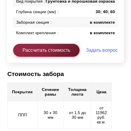
Вид покрытия :
Грунтовка и порошковая окраска
Глубина секции (мм) :
30; 40; 60
Заборная секция :
в комплекте
Комплект крепления :
в комплекте
Рассчитать стоимость
Задать вопрос
Стоимость забора
Сечение
Толщина
Покрытие
Цена
рамы
листа
от
30 х 30
от 1,5 до
11962
ППП
мм
30 мм
руб.
кв.м.