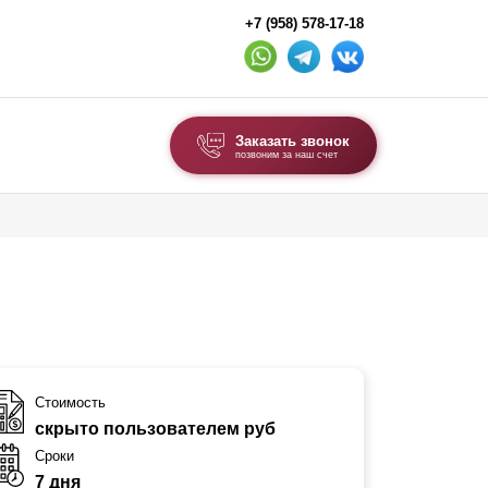
+7 (958) 578-17-18
Заказать звонок
позвоним за наш счет
ВЫБОР ПО ТИПУ
Модульные заборы и ограждения
Комбинированные заборы
Секционные заборы
ВОРОТА И КАЛИТКИ
Стоимость
скрыто пользователем руб
Ворота откатные
Сроки
Ворота распашные
7 дня
Ворота складные гармошка