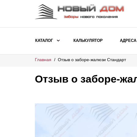
КАТАЛОГ
КАЛЬКУЛЯТОР
АДРЕСА
Главная
Отзыв о заборе-жалюзи Стандарт
ВЫБОР ПО МОДЕЛИ
Заборы Ранчо
Отзыв о заборе-жа
Заборы Хай-тек
Заборы Классика
Заборы Жалюзи
ВЫБОР ПО НАЗНАЧЕНИЮ
Заборы и ограждения для детских
садов