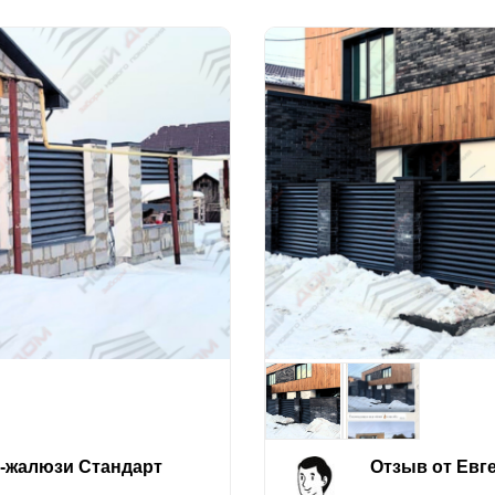
е-жалюзи Стандарт
Отзыв от Евг