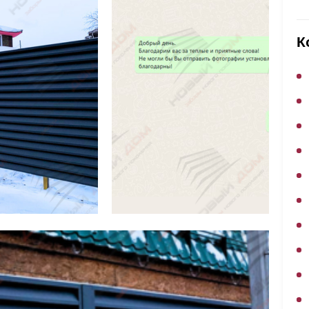
ВЫБОР ПО ХАРАКТЕРИСТИКАМ
Горизонтальные заборы
К
Высокие заборы
Красивые, дизайнерские заборы
ВЫБОР ПО СПОСОБУ МОНТАЖА
Заборы под ключ
Готовые заборы
Комплекты заборов-лего "сделай сам"
Быстровозводимые заборы