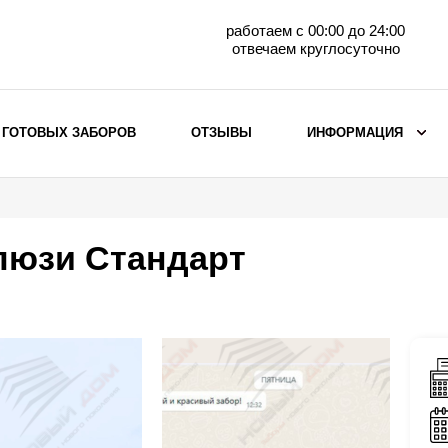
работаем с 00:00 до 24:00
отвечаем круглосуточно
 ГОТОВЫХ ЗАБОРОВ
ОТЗЫВЫ
ИНФОРМАЦИЯ
ВЫБОР ПО МАТЕРИАЛУ
Заборы с кирпичными столбами
люзи Стандарт
Заборы из евроштакетника
горизонтального
Металлические заборы для дачи
Забор жалюзи с кирпичными столбами
Металлические заборы
Металлические ограждения