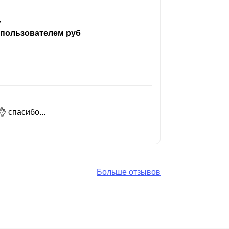
ь
 пользователем руб
 спасибо...
Добрый день
Читать вес
Больше отзывов